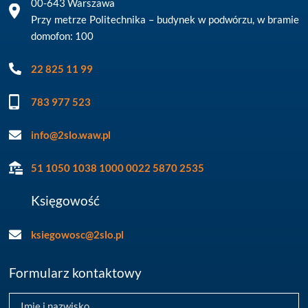
00-643 Warszawa
Przy metrze Politechnika – budynek w podwórzu, w bramie
domofon: 100
22 825 11 99
783 977 523
info@2slo.waw.pl
51 1050 1038 1000 0022 5870 2535
Księgowość
ksiegowosc@2slo.pl
Formularz kontaktowy